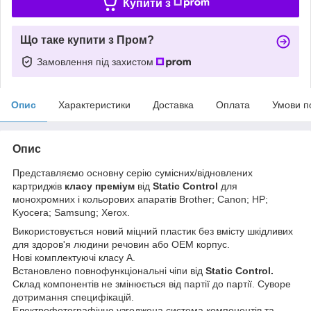
Купити з
Що таке купити з Пром?
Замовлення під захистом
Опис
Характеристики
Доставка
Оплата
Умови п
Опис
Представляємо основну серію сумісних/відновлених
картриджів
класу преміум
від
Static Control
для
монохромних і кольорових апаратів Brother; Canon; HP;
Kyocera; Samsung; Xerox.
Використовується новий міцний пластик без вмісту шкідливих
для здоров'я людини речовин або ОЕМ корпус.
Нові комплектуючі класу А.
Встановлено повнофункціональні чіпи від
Static Control.
Склад компонентів не змінюється від партії до партії. Суворе
дотримання специфікацій.
Електрофотографічно узгоджена система компонентів та