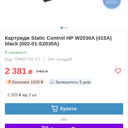
ЗВ'ЯЗКУ
Картридж Static Control HP W2030A (415A)
black (002-01-S2030A)
В наявності
Код: 794827-01-СТ
Опт і роздріб
2 381
₴
3 401 ₴
Економія
1020 ₴
Залишилось
9 днів
2 325 ₴
від 3 шт.
Купити
або