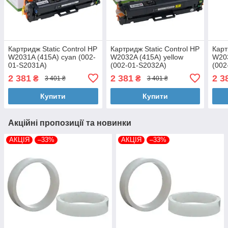
Картридж Static Control HP
Картридж Static Control HP
Карт
W2031A (415A) сyan (002-
W2032A (415A) yellow
W203
01-S2031A)
(002-01-S2032A)
(002
2 381
2 381
2 3
₴
₴
3 401 ₴
3 401 ₴
Купити
Купити
Акційні пропозиції та новинки
АКЦІЯ
–33%
АКЦІЯ
–33%