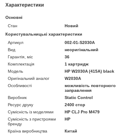
Характеристики
Основні
Стан
Новий
Користувальницькі характеристики
Артикул
002-01-S2030A
Вид
неоригінальний
Гарантія, міс
36
Комплектація
1 картридж
Мoдель
HP W2030A (415A) black
Оригінальний аналог
W2030A
Особливості
можливість повторного
заправлення
Виробник
Static Control
Ресурс друку
2400 стор
Сумісність із моделями
HP CLJ Pro M479
Сумісність з пристроями
HP
бренду
Країна виробництва
Китай