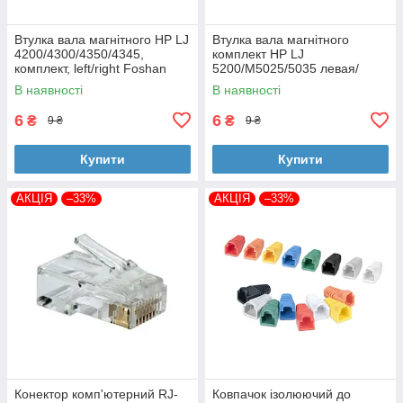
Втулка вала магнітного HP LJ
Втулка вала магнітного
4200/4300/4350/4345,
комплект HP LJ
комплект, left/right Foshan
5200/M5025/5035 левая/
(MAG-1338A-BSH-Foshan)
правая Foshan (MAG-7516A-
В наявності
В наявності
BSH-Foshan)
6
6
₴
₴
9 ₴
9 ₴
Купити
Купити
АКЦІЯ
–33%
АКЦІЯ
–33%
Конектор комп'ютерний RJ-
Ковпачок ізолюючий до