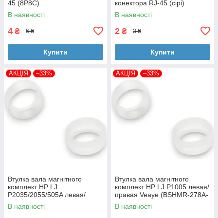
45 (8P8C)
конектора RJ-45 (сірі)
В наявності
В наявності
4
2
₴
₴
6 ₴
3 ₴
Купити
Купити
АКЦІЯ
–33%
АКЦІЯ
–33%
Втулка вала магнітного
Втулка вала магнітного
комплект HP LJ
комплект HP LJ P1005 левая/
P2035/2055/505A левая/
правая Veaye (BSHMR-278A-
правая Veaye (BSHMR-505A-
VE)
В наявності
В наявності
VE)