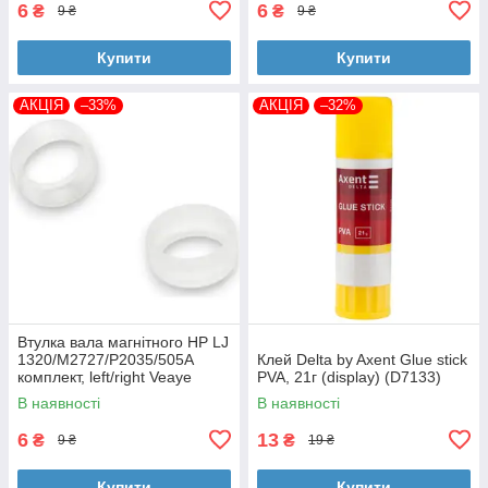
6
6
₴
₴
9 ₴
9 ₴
Купити
Купити
АКЦІЯ
–33%
АКЦІЯ
–32%
Втулка вала магнітного HP LJ
1320/M2727/P2035/505A
Клей Delta by Axent Glue stick
комплект, left/right Veaye
PVA, 21г (display) (D7133)
(BSHMR-505U-VE)
В наявності
В наявності
6
13
₴
₴
9 ₴
19 ₴
Купити
Купити