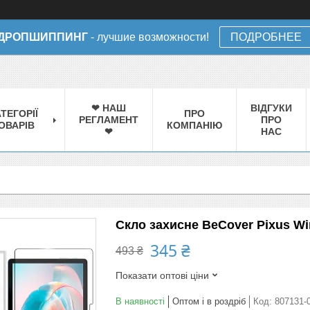
ДРОПШИППИНГ
- лучшие возможности!
ПОДРОБНЕЕ
❤ НАШ
ВІДГУКИ
ТЕГОРІЇ
ПРО
РЕГЛАМЕНТ
ПРО
ОВАРІВ
КОМПАНІЮ
❤
НАС
Скло захисне BeCover Pixus Win
345 ₴
493 ₴
Показати оптові ціни
В наявності
Оптом і в роздріб
Код:
807131-