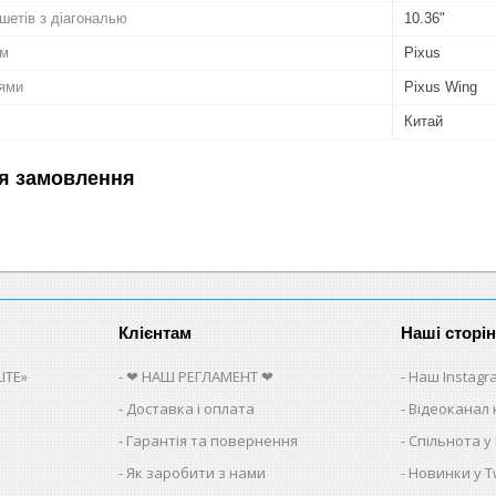
шетів з діагональю
10.36"
ом
Pixus
лями
Pixus Wing
Китай
я замовлення
Клієнтам
Наші сторі
ITE»
❤ НАШ РЕГЛАМЕНТ ❤
Наш Instagr
Доставка і оплата
Відеоканал 
Гарантія та повернення
Спільнота у
Як заробити з нами
Новинки у Tw