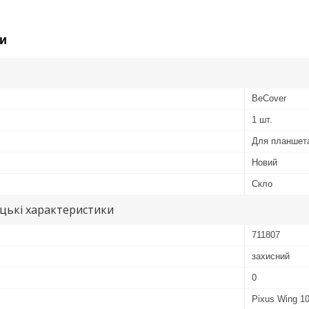
и
BeCover
1 шт.
Для планшет
Новий
Скло
цькі характеристики
711807
захисний
0
Pixus Wing 10