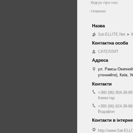
Відгук про нас
Новини
Sat-ELLITE.Net 
САТЕЛЛИТ
ул. Раисы Окипной
уточняйте), Київ, У
+380 (96) 804-38-88
Киевстар
+380 (66) 824-38-88
Водафон
http://www.Sat-ELL