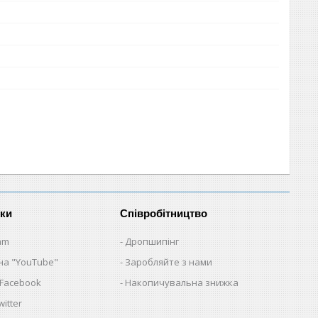
нки
Співробітництво
am
Дропшипінг
на "YouTube"
Заробляйте з нами
 Facebook
Накопичувальна знижка
itter