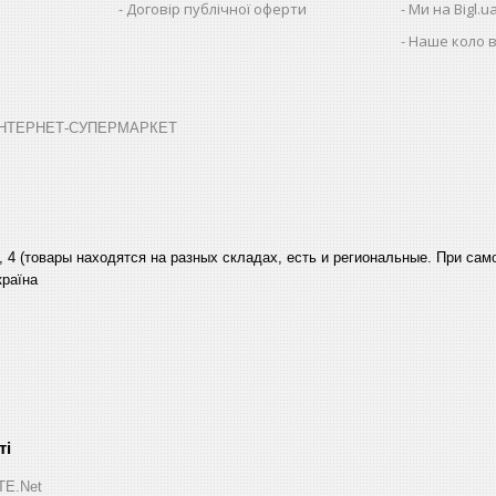
Договір публічної оферти
Ми на Bigl.u
Наше коло в
➤ ІНТЕРНЕТ-СУПЕРМАРКЕТ
, 4 (товары находятся на разных складах, есть и региональные. При са
країна
ITE.Net