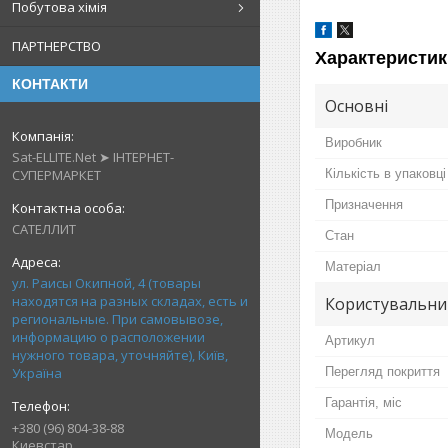
Побутова хімія
ПАРТНЕРСТВО
Характеристик
КОНТАКТИ
Основні
Виробник
Sat-ELLITE.Net ➤ ІНТЕРНЕТ-
СУПЕРМАРКЕТ
Кількість в упаковці
Призначення
САТЕЛЛИТ
Стан
Матеріал
ул. Раисы Окипной, 4 (товары
находятся на разных складах, есть и
Користувальни
региональные. При самовывозе,
информацию о расположении
Артикул
нужного товара, уточняйте), Київ,
Україна
Перегляд покриття
Гарантія, міс
+380 (96) 804-38-88
Мoдель
Киевстар