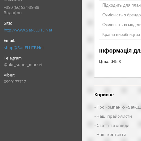
Підходить для план
+380 (66) 824-38-88
Водафон
Сумісність з бренд
Сумісність із моде
http://www.Sat-ELLITE.Net
Країна виробництва
shop@Sat-ELLITE.Net
Інформація дл
Ціна:
345 ₴
@ukr_super_market
0990177727
Корисне
Про компанію «Sat-ELL
Наші прайс-листи
Статті та огляди
Наші контакти