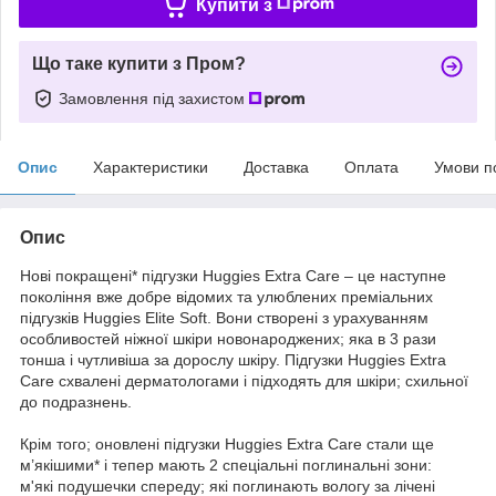
Купити з
Що таке купити з Пром?
Замовлення під захистом
Опис
Характеристики
Доставка
Оплата
Умови п
Опис
Нові покращені* підгузки Huggies Extra Care – це наступне
покоління вже добре відомих та улюблених преміальних
підгузків Huggies Elite Soft. Вони створені з урахуванням
особливостей ніжної шкіри новонароджених; яка в 3 рази
тонша і чутливіша за дорослу шкіру. Підгузки Huggies Extra
Care схвалені дерматологами і підходять для шкіри; схильної
до подразнень.
Крім того; оновлені підгузки Huggies Extra Care стали ще
м’якішими* і тепер мають 2 спеціальні поглинальні зони:
м'які подушечки спереду; які поглинають вологу за лічені