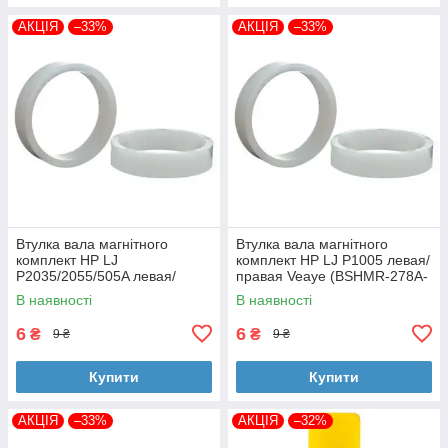
АКЦІЯ
–33%
АКЦІЯ
–33%
Втулка вала магнітного
Втулка вала магнітного
комплект HP LJ
комплект HP LJ P1005 левая/
P2035/2055/505A левая/
правая Veaye (BSHMR-278A-
правая Veaye (BSHMR-505A-
VE)
В наявності
В наявності
VE)
6
6
₴
₴
9 ₴
9 ₴
Купити
Купити
АКЦІЯ
–33%
АКЦІЯ
–32%