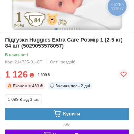
КНОПКА
ЗВ'ЯЗКУ
Підгузки Huggies Extra Care Розмір 1 (2-5 кг)
84 шт (5029053578057)
В наявності
Код: 214735-01-СТ
Опт і роздріб
1 126
₴
1 609 ₴
Економія
483 ₴
Залишилось
2 дні
1 099 ₴
від 3 шт.
Купити
або