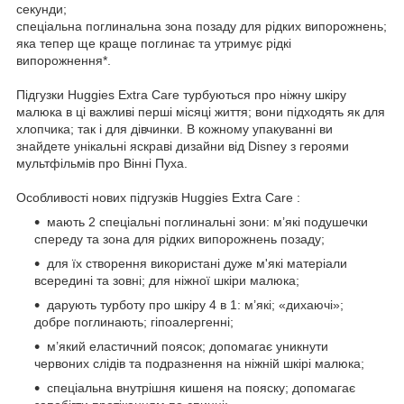
секунди;
спеціальна поглинальна зона позаду для рідких випорожнень;
яка тепер ще краще поглинає та утримує рідкі
випорожнення*.
Підгузки Huggies Extra Care турбуються про ніжну шкіру
малюка в ці важливі перші місяці життя; вони підходять як для
хлопчика; так і для дівчинки. В кожному упакуванні ви
знайдете унікальні яскраві дизайни від Disney з героями
мультфільмів про Вінні Пуха.
Особливості нових підгузків Huggies Extra Care :
мають 2 спеціальні поглинальні зони: м’які подушечки
спереду та зона для рідких випорожнень позаду;
для їх створення використані дуже м'які матеріали
всередині та зовні; для ніжної шкіри малюка;
дарують турботу про шкіру 4 в 1: м’які; «дихаючі»;
добре поглинають; гіпоалергенні;
м’який еластичний поясок; допомагає уникнути
червоних слідів та подразнення на ніжній шкірі малюка;
спеціальна внутрішня кишеня на пояску; допомагає