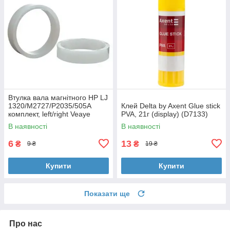
Втулка вала магнітного HP LJ
1320/M2727/P2035/505A
Клей Delta by Axent Glue stick
комплект, left/right Veaye
PVA, 21г (display) (D7133)
(BSHMR-505U-VE)
В наявності
В наявності
6
13
₴
₴
9 ₴
19 ₴
Купити
Купити
Показати ще
Про нас