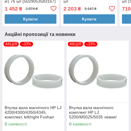
кг) 76 шт (5029053583167)
шт
шт (
(5029054234778_5029053549637)
1 452
2 203
710
₴
₴
2 074 ₴
3 147 ₴
Купити
Купити
Акційні пропозиції та новинки
АКЦІЯ
–33%
АКЦІЯ
–33%
Втулка вала магнітного HP LJ
Втулка вала магнітного
4200/4300/4350/4345,
комплект HP LJ
комплект, left/right Foshan
5200/M5025/5035 левая/
(MAG-1338A-BSH-Foshan)
правая Foshan (MAG-7516A-
В наявності
В наявності
BSH-Foshan)