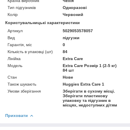
Країна виробник
Чехія
Тип підгузників
Одноразові
Колір
Червоний
Користувальницькі характеристики
Артикул
5029053578057
Вид
підгузки
Гарантія, міс
0
Кількість в упаковці (шт)
84
Лінійка
Extra Care
Мoдель
Extra Care Розмір 1 (2-5 кг)
84 шт
Стан
Нове
Також шукають
Huggies Extra Care 1
Умови зберігання
Зберігати в сухому місці.
Зберігати пластикову
упаковку та підгузник в
місцях, недоступних дітям
Приховати