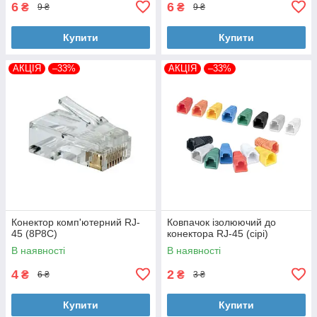
6
6
₴
₴
9 ₴
9 ₴
Купити
Купити
АКЦІЯ
–33%
АКЦІЯ
–33%
Конектор комп'ютерний RJ-
Ковпачок ізолюючий до
45 (8P8C)
конектора RJ-45 (сірі)
В наявності
В наявності
4
2
₴
₴
6 ₴
3 ₴
Купити
Купити