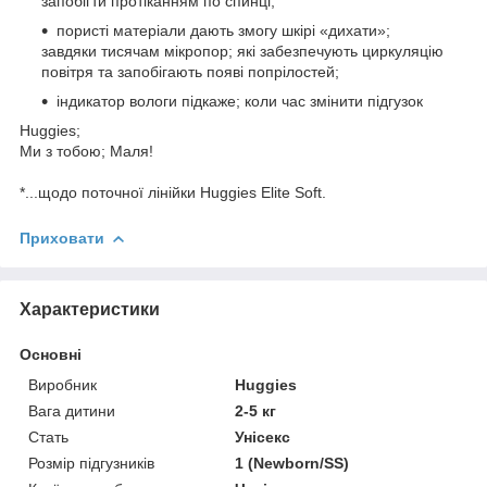
запобігти протіканням по спинці;
пористі матеріали дають змогу шкірі «дихати»;
завдяки тисячам мікропор; які забезпечують циркуляцію
повітря та запобігають появі попрілостей;
індикатор вологи підкаже; коли час змінити підгузок
Huggies;
Ми з тобою; Маля!
*...щодо поточної лінійки Huggies Elite Soft.
Приховати
Характеристики
Основні
Виробник
Huggies
Вага дитини
2-5 кг
Стать
Унісекс
Розмір підгузників
1 (Newborn/SS)