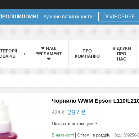
ДРОПШИППИНГ
- лучшие возможности!
ПОДРОБНЕЕ
❤ НАШ
ВІДГУКИ
ТЕГОРІЇ
ПРО
РЕГЛАМЕНТ
ПРО
ОВАРІВ
КОМПАНІЮ
❤
НАС
Чорнило WWM Epson L110/L210/
297 ₴
424 ₴
Показати оптові ціни
В наявності
Оптом і в роздріб
Код:
309250-