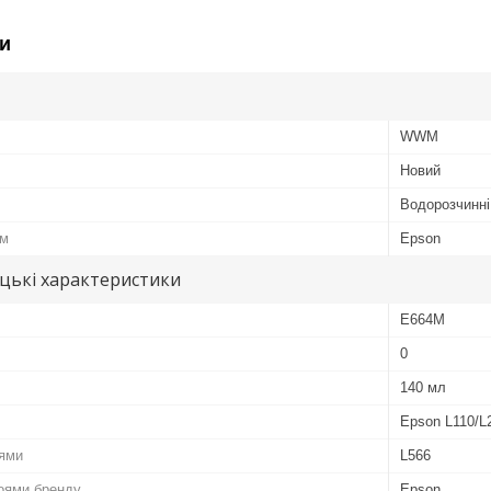
и
WWM
Новий
Водорозчинні
ом
Epson
цькі характеристики
E664M
0
140 мл
Epson L110/L
лями
L566
роями бренду
Epson