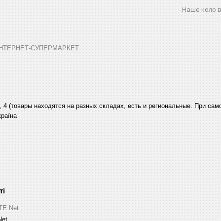
Наше коло в
➤ ІНТЕРНЕТ-СУПЕРМАРКЕТ
, 4 (товары находятся на разных складах, есть и региональные. При са
країна
ITE.Net
Net