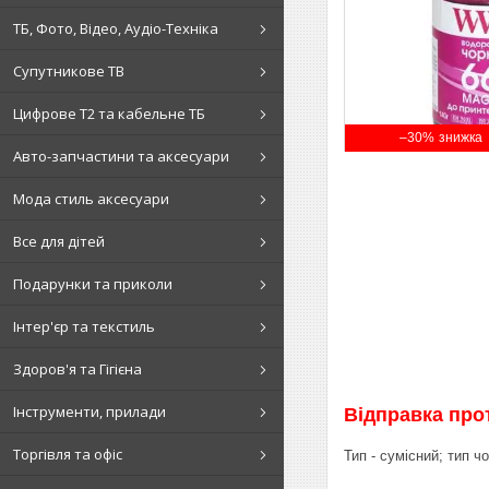
ТБ, Фото, Відео, Аудіо-Техніка
Супутникове ТВ
Цифрове Т2 та кабельне ТБ
–30%
Авто-запчастини та аксесуари
Мода стиль аксесуари
Все для дітей
Подарунки та приколи
Інтер'єр та текстиль
Здоров'я та Гігієна
Інструменти, прилади
Відправка прот
Торгівля та офіс
Тип - сумісний; тип ч