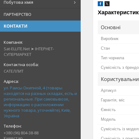
Побутова хімія
Характеристик
ПАРТНЕРСТВО
КОНТАКТИ
Основні
Виробник
Sat-ELLITE.Net ➤ ІНТЕРНЕТ-
Стан
СУПЕРМАРКЕТ
Тип чорнила
Сумісність з бренд
САТЕЛЛИТ
Користувальни
ул. Раисы Окипной, 4 (товары
Артикул
находятся на разных складах, есть и
региональные. При самовывозе,
Гарантія, міс
информацию о расположении
нужного товара, уточняйте), Київ,
Ємність
Україна
Мoдель
Сумісність із моде
+380 (96) 804-38-88
Киевстар
Сумісність з прист