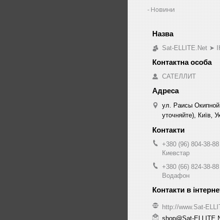
Новини
Sat-ELLITE.Net 
САТЕЛЛИТ
ул. Раисы Окипной
уточняйте), Київ, У
+380 (96) 804-38-88
Киевстар
+380 (66) 824-38-88
Водафон
http://www.Sat-ELL
shop@Sat-ELLITE.