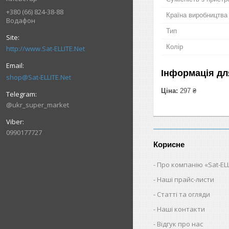
+380 (66) 824-38-88
Країна виробництва
Водафон
Тип
Колір
http://www.Sat-ELLITE.Net
Інформація дл
shop@Sat-ELLITE.Net
Ціна:
297 ₴
@ukr_super_market
0990177727
Корисне
Про компанію «Sat-ELL
Наші прайс-листи
Статті та огляди
Наші контакти
Відгук про нас