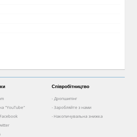
нки
Співробітництво
am
Дропшипінг
на "YouTube"
Заробляйте з нами
 Facebook
Накопичувальна знижка
itter
a