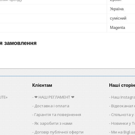
Україна
сумісний
Magenta
я замовлення
Клієнтам
Наші сторі
ITE»
❤ НАШ РЕГЛАМЕНТ ❤
Наш Instagr
Доставка і оплата
Відеоканал 
Гарантія та повернення
Спільнота у
Як заробити з нами
Новинки у Tw
Договір публічної оферти
Ми на Bigl.u