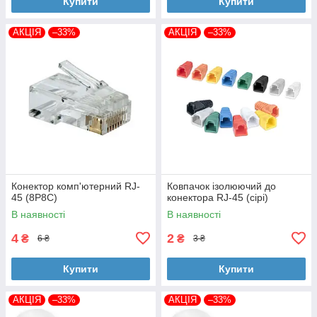
Купити
Купити
АКЦІЯ
–33%
АКЦІЯ
–33%
Конектор комп'ютерний RJ-
Ковпачок ізолюючий до
45 (8P8C)
конектора RJ-45 (сірі)
В наявності
В наявності
4
2
₴
₴
6 ₴
3 ₴
Купити
Купити
АКЦІЯ
–33%
АКЦІЯ
–33%