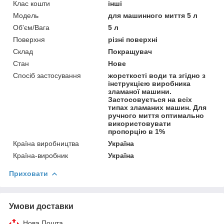
Клас кошти
інші
Мoдель
для машинного миття 5 л
Об'єм/Вага
5 л
Поверхня
різні поверхні
Склад
Покращувач
Стан
Нове
Спосіб застосування
жорсткості води та згідно з
інструкцією виробника
зламаної машини.
Застосовується на всіх
типах зламаних машин. Для
ручного миття оптимально
використовувати
пропорцію в 1%
Країна виробництва
Україна
Країна-виробник
Україна
Приховати
Умови доставки
Нова Пошта