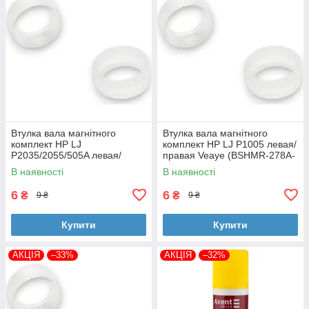
Втулка вала магнітного
Втулка вала магнітного
комплект HP LJ
комплект HP LJ P1005 левая/
P2035/2055/505A левая/
правая Veaye (BSHMR-278A-
правая Veaye (BSHMR-505A-
VE)
В наявності
В наявності
VE)
6
6
₴
₴
9 ₴
9 ₴
Купити
Купити
АКЦІЯ
–33%
АКЦІЯ
–32%