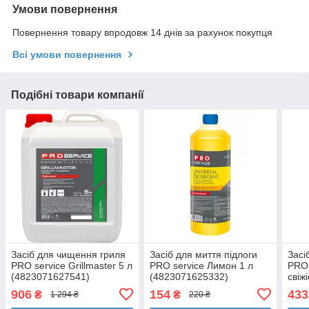
Умови повернення
Повернення товару впродовж 14 днів за рахунок покупця
Всі умови повернення
Подібні товари компанії
Засіб для чищення гриля
Засіб для миття підлоги
Засі
PRO service Grillmaster 5 л
PRO service Лимон 1 л
PRO 
(4823071627541)
(4823071625332)
свіжі
(482
906
154
433
₴
₴
1 294 ₴
220 ₴