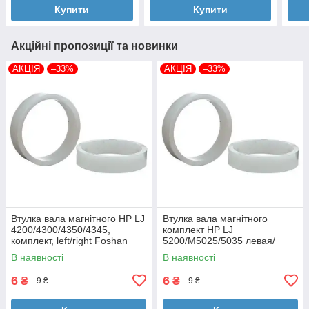
Купити
Купити
Акційні пропозиції та новинки
АКЦІЯ
–33%
АКЦІЯ
–33%
Втулка вала магнітного HP LJ
Втулка вала магнітного
4200/4300/4350/4345,
комплект HP LJ
комплект, left/right Foshan
5200/M5025/5035 левая/
(MAG-1338A-BSH-Foshan)
правая Foshan (MAG-7516A-
В наявності
В наявності
BSH-Foshan)
6
6
₴
₴
9 ₴
9 ₴