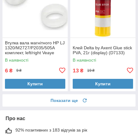
Втулка вала магнітного HP LJ
1320/M2727/P2035/505A
Клей Delta by Axent Glue stick
комплект, left/right Veaye
PVA, 21г (display) (D7133)
(BSHMR-505U-VE)
В наявності
В наявності
6
13
₴
₴
9 ₴
19 ₴
Купити
Купити
Показати ще
Про нас
92% позитивних з 183 відгуків за рік