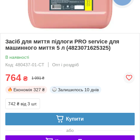
Засіб для миття підлоги PRO service для
машинного миття 5 л (4823071625325)
В наявності
Код: 480437-01-СТ
Опт і роздріб
764
₴
1 091 ₴
Економія
327 ₴
Залишилось
10 днів
742 ₴
від 3 шт.
Купити
або