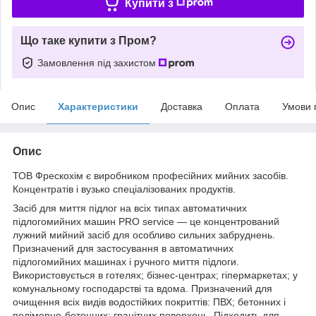
Купити з
Що таке купити з Пром?
Замовлення під захистом
Опис
Характеристики
Доставка
Оплата
Умови 
Опис
ТОВ Фрескохім є виробником професійних мийних засобів.
Концентратів і вузько спеціалізованих продуктів.
Засіб для миття підлог на всіх типах автоматичних
підлогомийних машин PRO service — це концентрований
лужний мийний засіб для особливо сильних забруднень.
Призначений для застосування в автоматичних
підлогомийних машинах і ручного миття підлоги.
Використовується в готелях; бізнес-центрах; гіпермаркетах; у
комунальному господарстві та вдома. Призначений для
очищення всіх видів водостійких покриттів: ПВХ; бетонних і
полімерно-бетонних; гранітних поверхонь. Підходить для