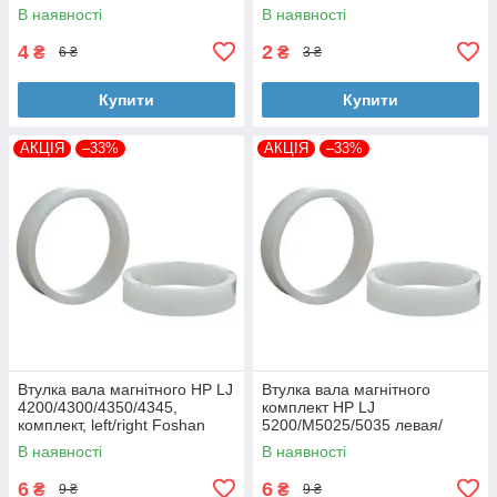
В наявності
В наявності
4
2
₴
₴
6 ₴
3 ₴
Купити
Купити
АКЦІЯ
–33%
АКЦІЯ
–33%
Втулка вала магнітного HP LJ
Втулка вала магнітного
4200/4300/4350/4345,
комплект HP LJ
комплект, left/right Foshan
5200/M5025/5035 левая/
(MAG-1338A-BSH-Foshan)
правая Foshan (MAG-7516A-
В наявності
В наявності
BSH-Foshan)
6
6
₴
₴
9 ₴
9 ₴