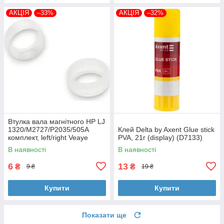
АКЦІЯ
–33%
АКЦІЯ
–32%
Втулка вала магнітного HP LJ
1320/M2727/P2035/505A
Клей Delta by Axent Glue stick
комплект, left/right Veaye
PVA, 21г (display) (D7133)
(BSHMR-505U-VE)
В наявності
В наявності
6
13
₴
₴
9 ₴
19 ₴
Купити
Купити
Показати ще