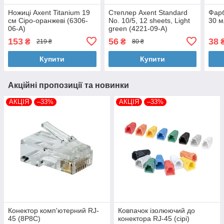
Ножиці Axent Titanium 19
Степлер Axent Standard
Фарб
см Сіро-оранжеві (6306-
No. 10/5, 12 sheets, Light
30 м
06-A)
green (4221-09-A)
153
56
38
₴
₴
219 ₴
80 ₴
Купити
Купити
Акційні пропозиції та новинки
АКЦІЯ
–33%
АКЦІЯ
–33%
Конектор комп'ютерний RJ-
Ковпачок ізолюючий до
45 (8P8C)
конектора RJ-45 (сірі)