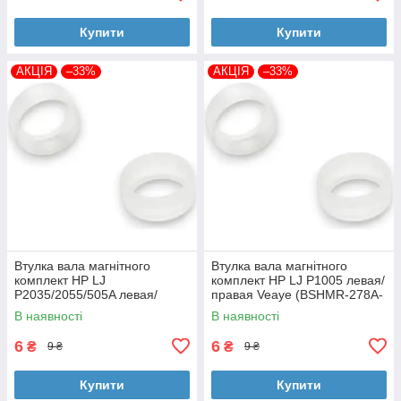
Купити
Купити
АКЦІЯ
–33%
АКЦІЯ
–33%
Втулка вала магнітного
Втулка вала магнітного
комплект HP LJ
комплект HP LJ P1005 левая/
P2035/2055/505A левая/
правая Veaye (BSHMR-278A-
правая Veaye (BSHMR-505A-
VE)
В наявності
В наявності
VE)
6
6
₴
₴
9 ₴
9 ₴
Купити
Купити