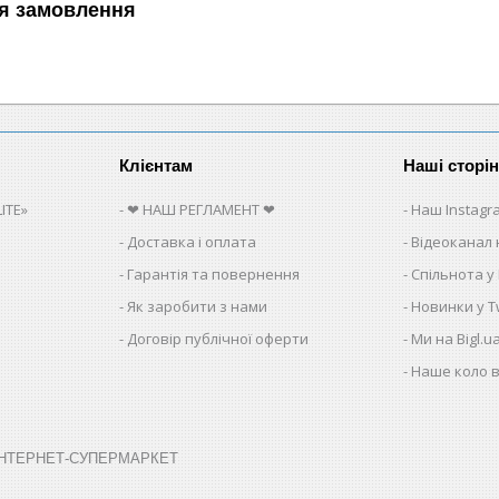
я замовлення
Клієнтам
Наші сторі
ITE»
❤ НАШ РЕГЛАМЕНТ ❤
Наш Instagr
Доставка і оплата
Відеоканал 
Гарантія та повернення
Спільнота у
Як заробити з нами
Новинки у Tw
Договір публічної оферти
Ми на Bigl.u
Наше коло в
➤ ІНТЕРНЕТ-СУПЕРМАРКЕТ