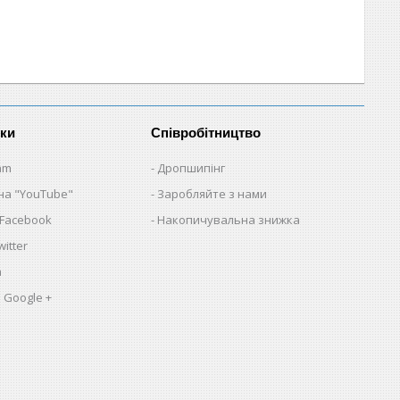
нки
Співробітництво
am
Дропшипінг
на "YouTube"
Заробляйте з нами
 Facebook
Накопичувальна знижка
itter
a
 Google +