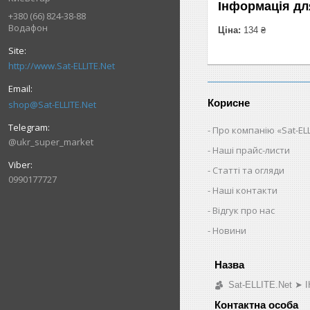
Інформація дл
+380 (66) 824-38-88
Водафон
Ціна:
134 ₴
http://www.Sat-ELLITE.Net
Корисне
shop@Sat-ELLITE.Net
Про компанію «Sat-ELL
@ukr_super_market
Наші прайс-листи
Статті та огляди
0990177727
Наші контакти
Відгук про нас
Новини
Sat-ELLITE.Net 