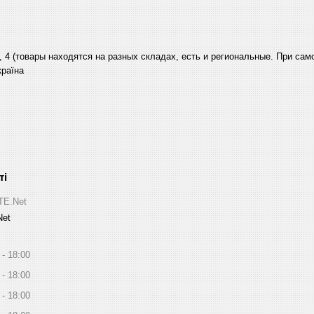
, 4 (товары находятся на разных складах, есть и региональные. При са
країна
ITE.Net
Net
18:00
18:00
18:00