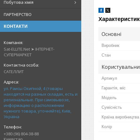
Побутова хімія
ПАРТНЕРСТВО
Характеристик
КОНТАКТИ
Основні
Виробник
Sat-ELLITE.Net ➤ ІНТЕРНЕТ-
СУПЕРМАРКЕТ
Стан
Користувальни
САТЕЛЛИТ
Артикул
ул. Раисы Окипной, 4 (товары
Гарантія, міс
находятся на разных складах, есть и
Мoдель
региональные. При самовывозе,
информацию о расположении
Сумісність
нужного товара, уточняйте), Київ,
Україна
Країна виробництва
Колір
+380 (96) 804-38-88
Киевстар