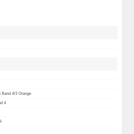
t
i Band 4/3 Orange
nd 4
й