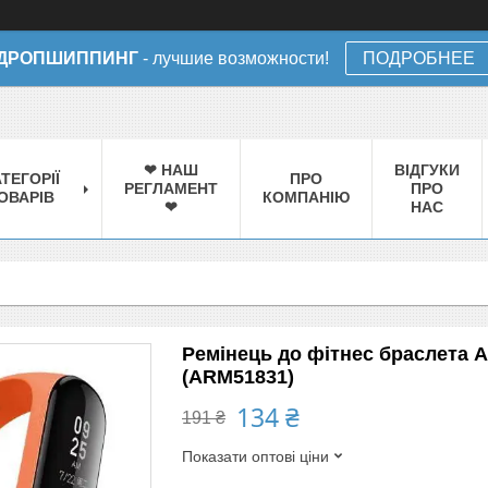
ДРОПШИППИНГ
- лучшие возможности!
ПОДРОБНЕЕ
❤ НАШ
ВІДГУКИ
ТЕГОРІЇ
ПРО
РЕГЛАМЕНТ
ПРО
ОВАРІВ
КОМПАНІЮ
❤
НАС
Ремінець до фітнес браслета A
(ARM51831)
134 ₴
191 ₴
Показати оптові ціни