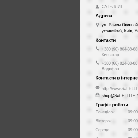
САТЕЛЛИТ
ул. Раисы Окипной
уточняйте), Київ, У
+380 (96) 804-38-88
Киевстар
+380 (66) 824-38-88
Водафон
http://www.Sat-ELL
shop@Sat-ELLITE.
Графік роботи
Понеділок
09:00
Вівторок
09:00
Середа
09:00