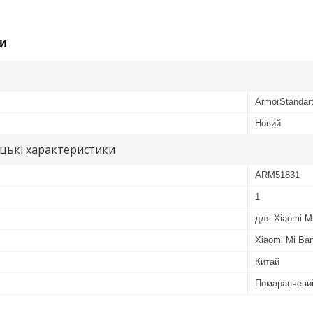
и
ArmorStandar
Новий
цькі характеристики
ARM51831
1
для Xiaomi M
Xiaomi Mi Ba
Китай
Помаранчеви