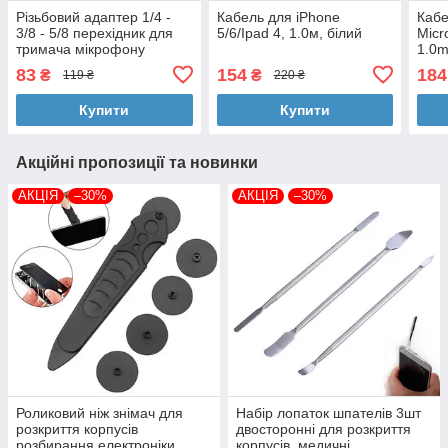
Різьбовий адаптер 1/4 -
Кабель для iPhone
Кабе
3/8 - 5/8 перехідник для
5/6/Ipad 4, 1.0м, білий
Micr
тримача мікрофону
1.0m
(BD
83
154
184
₴
₴
119 ₴
220 ₴
Купити
Купити
Акційні пропозиції та новинки
АКЦІЯ
–30%
АКЦІЯ
–30%
Роликовий ніж знімач для
Набір лопаток шпателів 3шт
розкриття корпусів
двосторонні для розкриття
розбирання електроніки
корпусів, медичні