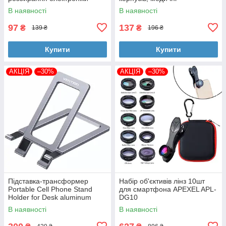
В наявності
В наявності
97
137
₴
₴
139 ₴
196 ₴
Купити
Купити
АКЦІЯ
–30%
АКЦІЯ
–30%
Підставка-трансформер
Набір об'єктивів лінз 10шт
Portable Cell Phone Stand
для смартфона APEXEL APL-
Holder for Desk aluminum
DG10
alloy Grey Vention
В наявності
В наявності