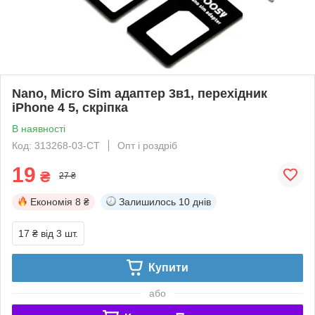
Nano, Micro Sim адаптер 3в1, перехідник
iPhone 4 5, скріпка
В наявності
Код: 313268-03-СТ
Опт і роздріб
19
₴
27 ₴
Економія
8 ₴
Залишилось
10 днів
17 ₴
від 3 шт.
Купити
або