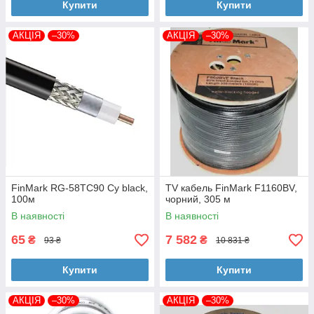
Купити
Купити
АКЦІЯ
–30%
АКЦІЯ
–30%
FinMark RG-58TC90 Су black,
TV кабель FinMark F1160BV,
100м
чорний, 305 м
В наявності
В наявності
65
7 582
₴
₴
93 ₴
10 831 ₴
Купити
Купити
АКЦІЯ
–30%
АКЦІЯ
–30%