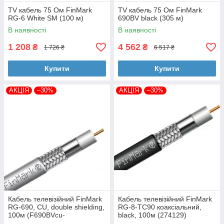
TV кабель 75 Ом FinMark
TV кабель 75 Ом FinMark
RG-6 White SM (100 м)
690BV black (305 м)
В наявності
В наявності
1 208
4 562
₴
₴
1 726 ₴
6 517 ₴
Купити
Купити
АКЦІЯ
–30%
АКЦІЯ
–30%
Кабель телевізійний FinMark
Кабель телевізійний FinMark
RG-690, CU, double shielding,
RG-8-TC90 коаксіальний,
100м (F690BVcu-
black, 100м (274129)
WB_100_white)