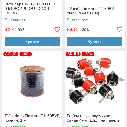
Вита пара INFOCORD UTP
0,51 BC 4PR OUTDOOR
TV каб. FinMark F1160BV
(305м)
black, бімет. (1 м)
В наявності
В наявності
42
84
₴
₴
60 ₴
120 ₴
Купити
Купити
АКЦІЯ
–30%
АКЦІЯ
–30%
TV кабель FinMark F1160BVF,
Роз'єм гніздо акустичне
чорний, 1 м
банан 4мм, 10шт, на панель