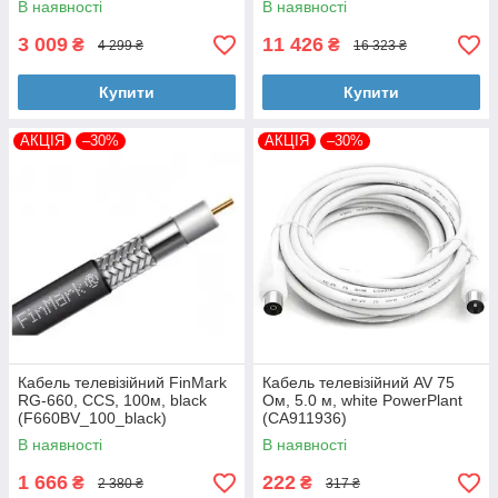
В наявності
В наявності
3 009
11 426
₴
₴
4 299 ₴
16 323 ₴
Купити
Купити
АКЦІЯ
–30%
АКЦІЯ
–30%
Кабель телевізійний FinMark
Кабель телевізійний AV 75
RG-660, CCS, 100м, black
Ом, 5.0 м, white PowerPlant
(F660BV_100_black)
(CA911936)
В наявності
В наявності
1 666
222
₴
₴
2 380 ₴
317 ₴