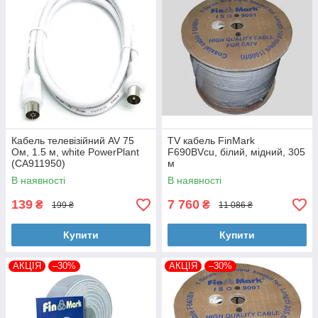
Кабель телевізійний AV 75
TV кабель FinMark
Ом, 1.5 м, white PowerPlant
F690BVcu, білий, мідний, 305
(CA911950)
м
В наявності
В наявності
139
7 760
₴
₴
199 ₴
11 086 ₴
Купити
Купити
АКЦІЯ
–30%
АКЦІЯ
–30%