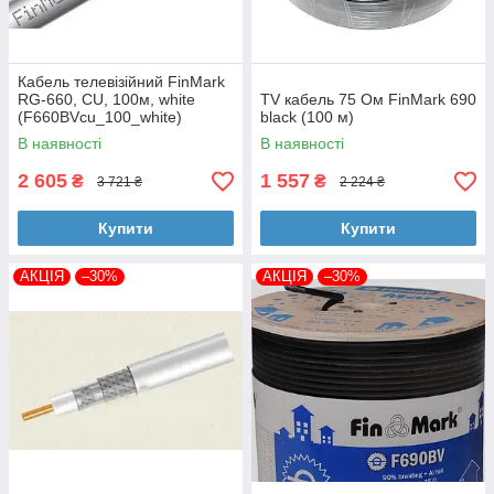
Кабель телевізійний FinMark
RG-660, CU, 100м, white
TV кабель 75 Ом FinMark 690
(F660BVcu_100_white)
black (100 м)
В наявності
В наявності
2 605
1 557
₴
₴
3 721 ₴
2 224 ₴
Купити
Купити
АКЦІЯ
–30%
АКЦІЯ
–30%