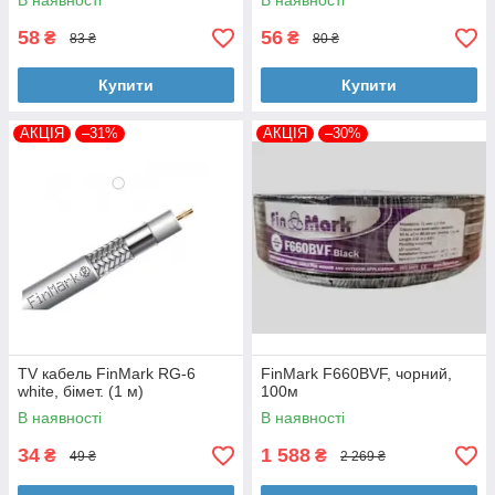
В наявності
В наявності
58
56
₴
₴
83 ₴
80 ₴
Купити
Купити
АКЦІЯ
–31%
АКЦІЯ
–30%
TV кабель FinMark RG-6
FinMark F660BVF, чорний,
white, бімет. (1 м)
100м
В наявності
В наявності
34
1 588
₴
₴
49 ₴
2 269 ₴