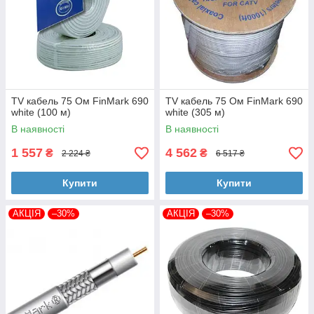
TV кабель 75 Ом FinMark 690
TV кабель 75 Ом FinMark 690
white (100 м)
white (305 м)
В наявності
В наявності
1 557
4 562
₴
₴
2 224 ₴
6 517 ₴
Купити
Купити
АКЦІЯ
–30%
АКЦІЯ
–30%