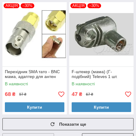
АКЦІЯ
–30%
АКЦІЯ
–30%
Перехідник SMA тато - BNC
F-штекер (мама) (Г-
мама, адаптер для антен
подібний) Televes 1 шт.
В наявності
В наявності
68
47
₴
₴
97 ₴
67 ₴
Купити
Купити
Показати ще