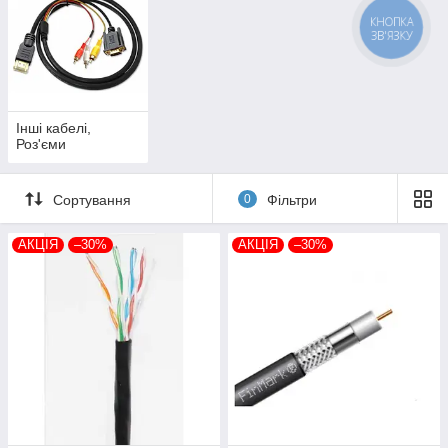
КНОПКА
ЗВ'ЯЗКУ
Інші кабелі,
Роз'єми
Сортування
0
Фільтри
АКЦІЯ
–30%
АКЦІЯ
–30%