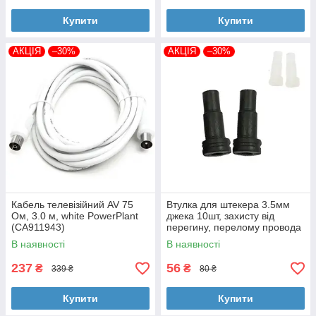
Купити
Купити
АКЦІЯ
–30%
АКЦІЯ
–30%
Кабель телевізійний AV 75
Втулка для штекера 3.5мм
Ом, 3.0 м, white PowerPlant
джека 10шт, захисту від
(CA911943)
перегину, перелому провода
В наявності
В наявності
237
56
₴
₴
339 ₴
80 ₴
Купити
Купити