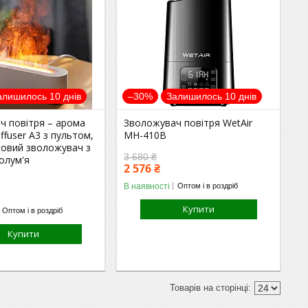
алишилось 10 днів
–30%
Залишилось 10 днів
ч повітря – арома
Зволожувач повітря WetAir
ffuser А3 з пультом,
MH-410B
ковий зволожувач з
3 680 ₴
олум'я
2 576 ₴
В наявності
Оптом і в роздріб
Купити
Оптом і в роздріб
Купити