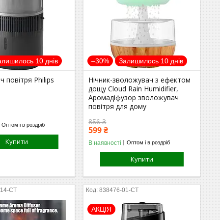
алишилось 10 днів
–30%
Залишилось 10 днів
 повітря Philips
Нічник-зволожувач з ефектом
дощу Cloud Rain Humidifier,
Аромадіфузор зволожувач
повітря для дому
856 ₴
Оптом і в роздріб
599 ₴
Купити
В наявності
Оптом і в роздріб
Купити
-14-СТ
838476-01-СТ
АКЦІЯ