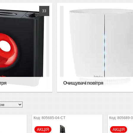
33
тря
Очищувачі повітря
805685-04-СТ
805689-
АКЦІЯ
АКЦІЯ