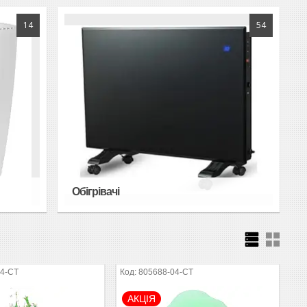
14
54
Обігрівачі
04-СТ
805688-04-СТ
АКЦІЯ