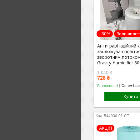
–30%
Залишилось
Антигравітаційний 
зволожувач повітря
зворотним потоком
Gravity Humidifier 8
1 040 ₴
728 ₴
В наявності
Оптом і в р
Купити
544030-01-СТ
АКЦІЯ