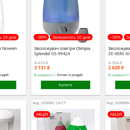
 10 днів
–30%
Залишилось 10 днів
–30%
З
я Noveen
Зволожувач повітря Olimpia
Зволожува
Splendid OS-99424
ZE-VERS I
4 473 ₴
3 754 ₴
3 131 ₴
2 628 ₴
В наявності
В наявності
оздріб
Оптом і в роздріб
Купити
1036987-14-СТ
1036989
АКЦІЯ
АКЦІЯ