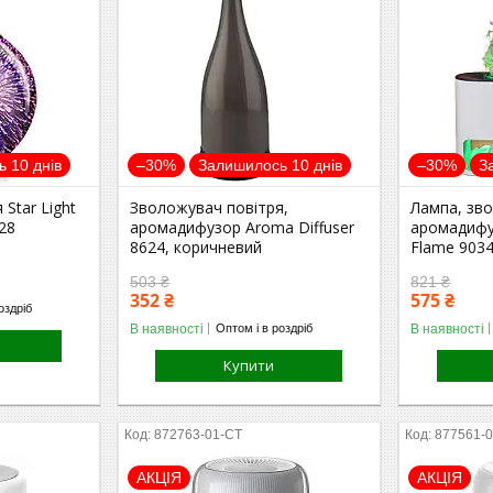
 10 днів
–30%
Залишилось 10 днів
–30%
З
Star Light
Зволожувач повітря,
Лампа, зво
28
аромадифузор Aroma Diffuser
аромадифуз
8624, коричневий
Flame 9034
503 ₴
821 ₴
352 ₴
575 ₴
оздріб
В наявності
В наявності
Оптом і в роздріб
Купити
872763-01-СТ
877561-
АКЦІЯ
АКЦІЯ