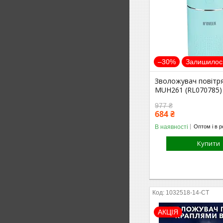
–30%
Залишилось
Зволожувач повітр
MUH261 (RL070785)
977 ₴
684 ₴
В наявності
Оптом і в р
Купити
1032518-14-СТ
АКЦІЯ