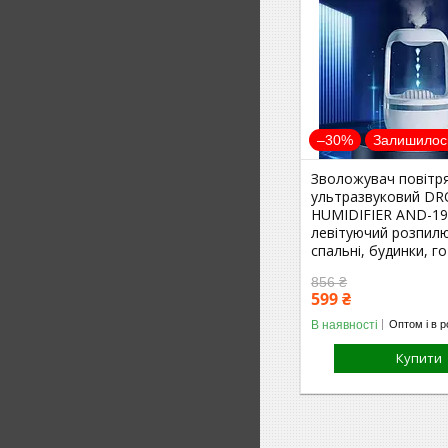
–30%
Залишилось
Зволожувач повітр
ультразвуковий D
HUMIDIFIER AND-19
левітуючий розпил
спальні, будинки, го
856 ₴
599 ₴
В наявності
Оптом і в р
Купити