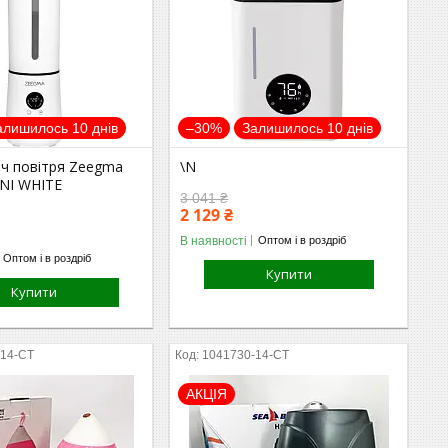
алишилось 10 днів
–30%
Залишилось 10 днів
ч повітря Zeegma
\N
ONI WHITE
3 041 ₴
2 129 ₴
В наявності
Оптом і в роздріб
Оптом і в роздріб
Купити
Купити
-14-СТ
1041730-14-СТ
АКЦІЯ