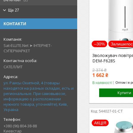
Ще 27
КОНТАКТИ
–30%
Залишилось
Sat-ELLITE.Net ➤ ІНТЕРНЕТ-
СУПЕРМАРКЕТ
Зволожувач повітр
DEM-F628S
САТЕЛЛИТ
2 374 ₴
1 662 ₴
ул. Раисы Окипной, 4 (товары
В наявності
Оптом і в р
находятся на разных складах, есть и
Купити
региональные. При самовывозе,
информацию о расположении
нужного товара, уточняйте), Київ,
Україна
544027-01-СТ
АКЦІЯ
+380 (96) 804-38-88
Киевстар