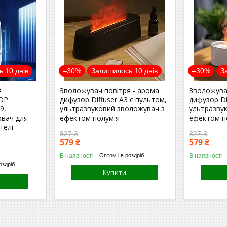
 10 днів
–30%
Залишилось 10 днів
–30%
З
я
Зволожувач повітря - арома
Зволожува
ROP
дифузор Diffuser А3 c пультом,
дифузор Di
9,
ультразвуковий зволожувач з
ультразву
ювач для
ефектом полум'я
ефектом п
телі
827 ₴
827 ₴
579 ₴
579 ₴
В наявності
В наявності
Оптом і в роздріб
оздріб
Купити