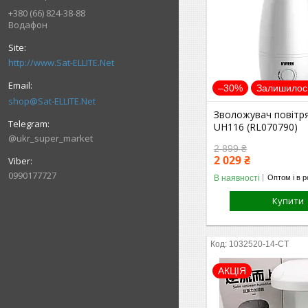
+380 (66) 824-38-88
Водафон
http://www.Sat-ELLITE.Net
–30%
Залишилось
shop@Sat-ELLITE.Net
Зволожувач повітр
UH116 (RL070790)
@ukr_super_market
2 899 ₴
2 029 ₴
0990177727
В наявності
Оптом і в р
Купити
1032520-14-СТ
АКЦІЯ