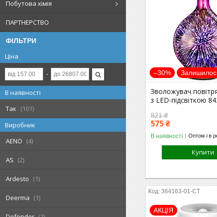
Побутова хімія
ПАРТНЕРСТВО
ФІЛЬТРИ
Ціна
–30%
Залишилось
Зволожувач повітря 
В наявності
з LED-підсвіткою 84
Так
101
821 ₴
575 ₴
Виробник
В наявності
Оптом і в р
AENO
4
Купити
AS
2
Ardesto
1
364163-01-СТ
Deerma
1
АКЦІЯ
Defender
2