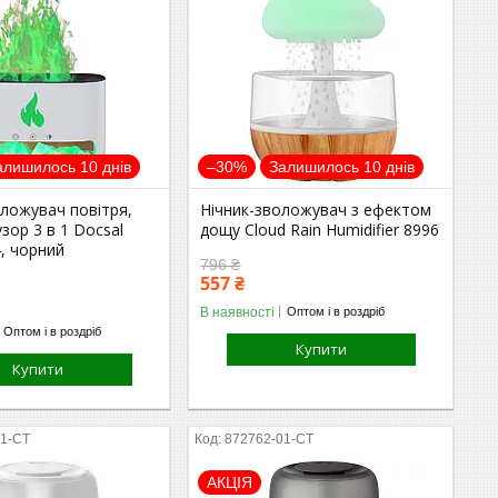
алишилось 10 днів
–30%
Залишилось 10 днів
ложувач повітря,
Нічник-зволожувач з ефектом
ор 3 в 1 Docsal
дощу Cloud Rain Humidifier 8996
, чорний
796 ₴
557 ₴
В наявності
Оптом і в роздріб
Оптом і в роздріб
Купити
Купити
01-СТ
872762-01-СТ
АКЦІЯ