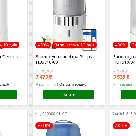
 10 днів
–30%
Залишилось 10 днів
–30%
З
я Deerma
Зволожувач повітря Philips
Зволожувач
HU5710/00
HU1510/04
10 676 ₴
5 056 ₴
7 473 ₴
3 539 ₴
В наявності
В наявності
оздріб
Оптом і в роздріб
Купити
929390-01-СТ
841545-
АКЦІЯ
АКЦІЯ