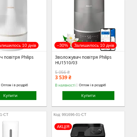
алишилось 10 днів
–30%
Залишилось 10 днів
 повітря Philips
Зволожувач повітря Philips
HU1510/03
5 056 ₴
3 539 ₴
В наявності
Оптом і в роздріб
Оптом і в роздріб
Купити
Купити
01-СТ
991696-01-СТ
АКЦІЯ