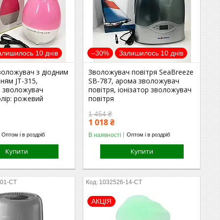
алишилось 10 днів
–30%
Залишилось 10 днів
воложувач з діодним
Зволожувач повітря SeaBreeze
нням JT-315,
SB-787, арома зволожувач
й зволожувач
повітря, іонізатор зволожувач
олір: рожевий
повітря
1 454 ₴
1 018 ₴
В наявності
Оптом і в роздріб
Оптом і в роздріб
Купити
Купити
-01-СТ
1032526-14-СТ
АКЦІЯ