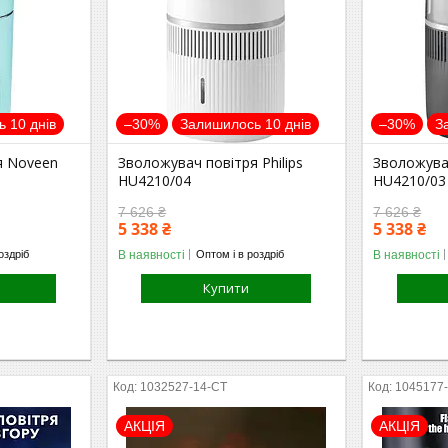
 10 днів
–30%
Залишилось 10 днів
–30%
З
я Noveen
Зволожувач повітря Philips
Зволожувач
HU4210/04
HU4210/03
7 626 ₴
7 626 ₴
5 338 ₴
5 338 ₴
В наявності
В наявності
оздріб
Оптом і в роздріб
Купити
1032527-14-СТ
1045177
АКЦІЯ
АКЦІЯ