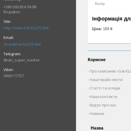
Колір
+380 (66) 824-38-88
Водафон
Інформація дл
http://www.Sat-ELLITE.Net
Ціна:
169 ₴
shop@Sat-ELLITE.Net
Корисне
@ukr_super_market
Про компанію «Sat-ELL
0990177727
Наші прайс-листи
Статті та огляди
Наші контакти
Відгук про нас
Новини