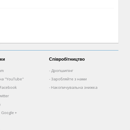
нки
Співробітництво
am
Дропшипінг
на "YouTube"
Заробляйте з нами
 Facebook
Накопичувальна знижка
itter
a
 Google +