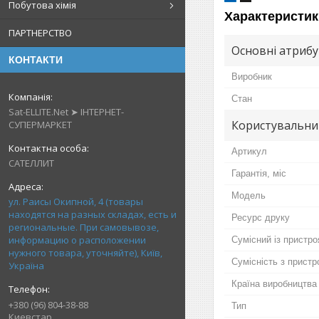
Побутова хімія
Характеристик
ПАРТНЕРСТВО
Основні атриб
КОНТАКТИ
Виробник
Стан
Sat-ELLITE.Net ➤ ІНТЕРНЕТ-
Користувальни
СУПЕРМАРКЕТ
Артикул
САТЕЛЛИТ
Гарантія, міс
Мoдель
ул. Раисы Окипной, 4 (товары
находятся на разных складах, есть и
Ресурс друку
региональные. При самовывозе,
информацию о расположении
Сумісний із пристр
нужного товара, уточняйте), Київ,
Сумісність з прист
Україна
Країна виробництва
+380 (96) 804-38-88
Тип
Киевстар