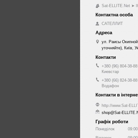
Sat-ELLITE.Net 
САТЕЛЛИТ
ул. Раисы Окипной
уточняйте), Київ, У
+380 (96) 804-38-88
Киевстар
+380 (66) 824-38-88
Водафон
http://www.Sat-ELL
shop@Sat-ELLITE.
Графік роботи
Понеділок
09:00
Вівторок
09:00