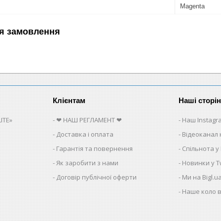
Magenta
я замовлення
Клієнтам
Наші сторі
ITE»
❤ НАШ РЕГЛАМЕНТ ❤
Наш Instagr
Доставка і оплата
Відеоканал 
Гарантія та повернення
Спільнота у
Як заробити з нами
Новинки у Tw
Договір публічної оферти
Ми на Bigl.u
Наше коло в