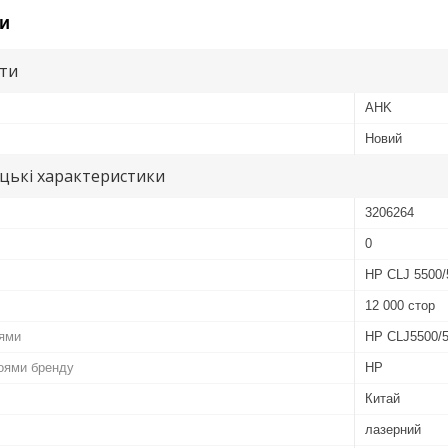
и
ути
AHK
Новий
цькі характеристики
3206264
0
HP CLJ 5500/
12 000 стор
оями
HP CLJ5500/
роями бренду
HP
Китай
лазерний